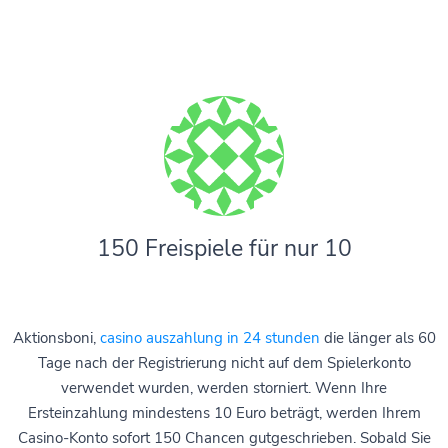
150 Freispiele für nur 10
Aktionsboni,
casino auszahlung in 24 stunden
die länger als 60
Tage nach der Registrierung nicht auf dem Spielerkonto
verwendet wurden, werden storniert. Wenn Ihre
Ersteinzahlung mindestens 10 Euro beträgt, werden Ihrem
Casino-Konto sofort 150 Chancen gutgeschrieben. Sobald Sie