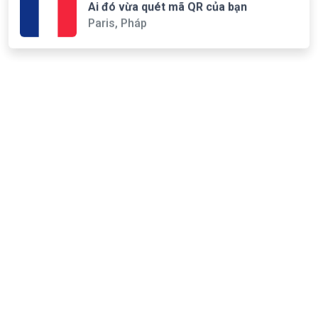
Ai đó vừa quét mã QR của bạn
Paris, Pháp
Ai đó vừa nhấp vào liên kết của bạn
New York, Hoa Kỳ
Ai đó vừa truy cập trang của bạn
London, Anh Quốc