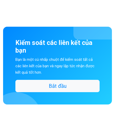
Kiểm soát các liên kết của
bạn
Bạn là một cú nhấp chuột để kiểm soát tất cả
các liên kết của bạn và ngay lập tức nhận được
kết quả tốt hơn.
Bắt đầu