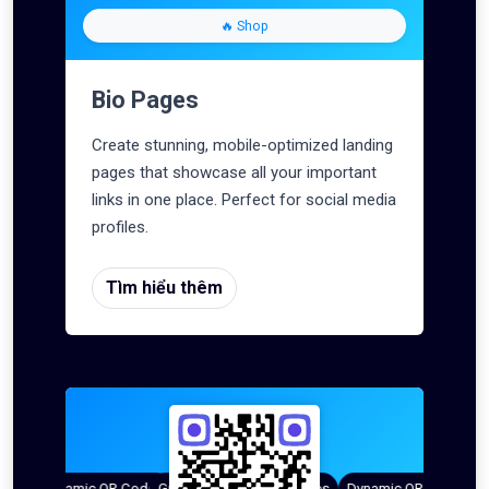
🔥 Shop
Bio Pages
Create stunning, mobile-optimized landing
pages that showcase all your important
links in one place. Perfect for social media
profiles.
Tìm hiểu thêm
es
Dynamic QR Codes
Gradient Color
Custom Frames
QR Styles
Dynamic QR Codes
C