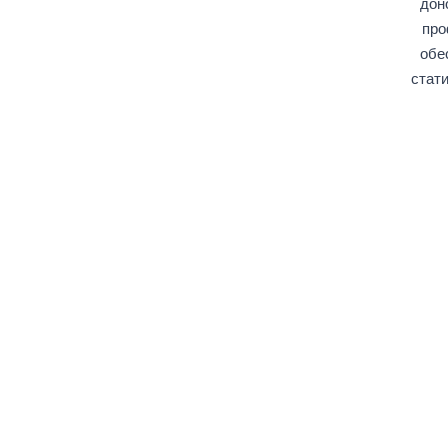
дон
про
обе
стати