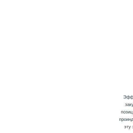
Эффе
зак
позиц
проинд
эту