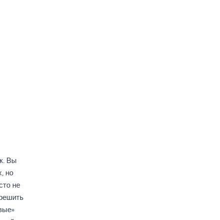
к. Вы
, но
сто не
 решить
вые»