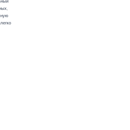
ьный
ных,
бную
 легко